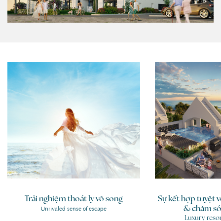
Trải nghiệm thoát ly vô song
Sự kết hợp tuyệt v
& chăm só
Unrivaled sense of escape
Luxury resor