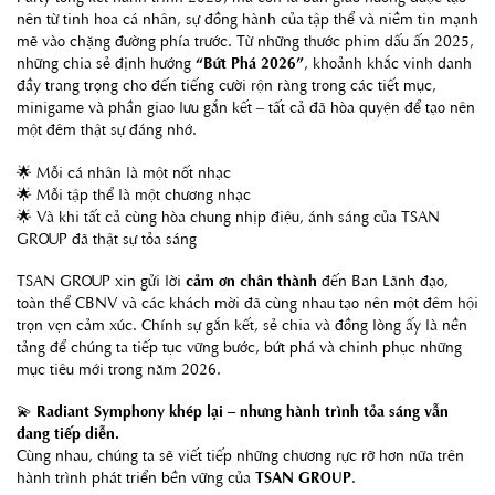
nên từ tinh hoa cá nhân, sự đồng hành của tập thể và niềm tin mạnh
mẽ vào chặng đường phía trước. Từ những thước phim dấu ấn 2025,
những chia sẻ định hướng
“Bứt Phá 2026”
, khoảnh khắc vinh danh
đầy trang trọng cho đến tiếng cười rộn ràng trong các tiết mục,
minigame và phần giao lưu gắn kết – tất cả đã hòa quyện để tạo nên
một đêm thật sự đáng nhớ.
🌟 Mỗi cá nhân là một nốt nhạc
🌟 Mỗi tập thể là một chương nhạc
🌟 Và khi tất cả cùng hòa chung nhịp điệu, ánh sáng của TSAN
GROUP đã thật sự tỏa sáng
TSAN GROUP xin gửi lời
cảm ơn chân thành
đến Ban Lãnh đạo,
toàn thể CBNV và các khách mời đã cùng nhau tạo nên một đêm hội
trọn vẹn cảm xúc. Chính sự gắn kết, sẻ chia và đồng lòng ấy là nền
tảng để chúng ta tiếp tục vững bước, bứt phá và chinh phục những
mục tiêu mới trong năm 2026.
💫
Radiant Symphony khép lại – nhưng hành trình tỏa sáng vẫn
đang tiếp diễn.
Cùng nhau, chúng ta sẽ viết tiếp những chương rực rỡ hơn nữa trên
hành trình phát triển bền vững của
TSAN GROUP
.