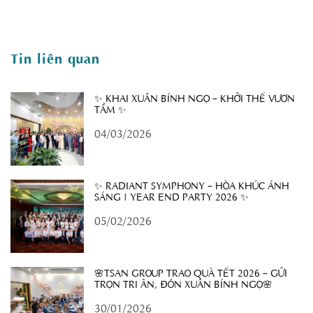
Tin liên quan
✨ KHAI XUÂN BÍNH NGỌ – KHỞI THẾ VƯƠN
TẦM ✨
04/03/2026
✨ RADIANT SYMPHONY – HÒA KHÚC ÁNH
SÁNG | YEAR END PARTY 2026 ✨
05/02/2026
🌸TSAN GROUP TRAO QUÀ TẾT 2026 – GỬI
TRỌN TRI ÂN, ĐÓN XUÂN BÍNH NGỌ🌸
30/01/2026