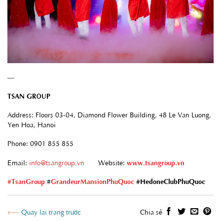
—
TSAN GROUP
Address: Floors 03-04, Diamond Flower Building, 48 Le Van Luong,
Yen Hoa, Hanoi
Phone: 0901 855 855
Email:
info@tsangroup.vn
Website:
www.tsangroup.vn
#TsanGroup
#
GrandeurMansionPhuQuoc
#HedoneClubPhuQuoc
Quay lại trang trước
Chia sẻ