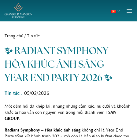
Skip
to
content
Trang chủ
/
Tin tức
✨ RADIANT SYMPHONY –
HÒA KHÚC ÁNH SÁNG |
YEAR END PARTY 2026 ✨
Tin tức
.
05/02/2026
Một đêm hội đã khép lại, nhưng những cảm xúc, nụ cười và khoảnh
khắc tự hào vẫn còn nguyên vẹn trong mỗi thành viên
TSAN
GROUP
.
Radiant Symphony – Hòa khúc ánh sáng
không chỉ là Year End
Party tổng kết hành trình 2025, mà còn là bản giao hưởng được tạo