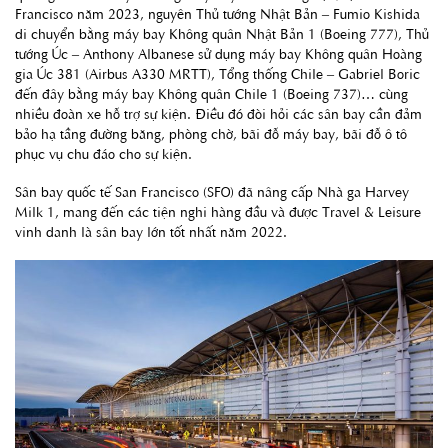
Francisco năm 2023, nguyên Thủ tướng Nhật Bản – Fumio Kishida
di chuyển bằng máy bay Không quân Nhật Bản 1 (Boeing 777), Thủ
tướng Úc – Anthony Albanese sử dụng máy bay Không quân Hoàng
gia Úc 381 (Airbus A330 MRTT), Tổng thống Chile – Gabriel Boric
đến đây bằng máy bay Không quân Chile 1 (Boeing 737)… cùng
nhiều đoàn xe hỗ trợ sự kiện. Điều đó đòi hỏi các sân bay cần đảm
bảo hạ tầng đường băng, phòng chờ, bãi đỗ máy bay, bãi đỗ ô tô
phục vụ chu đáo cho sự kiện.
Sân bay quốc tế San Francisco (SFO) đã nâng cấp Nhà ga Harvey
Milk 1, mang đến các tiện nghi hàng đầu và được Travel & Leisure
vinh danh là sân bay lớn tốt nhất năm 2022.