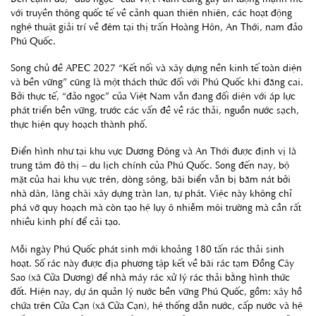
với truyền thông quốc tế về cảnh quan thiên nhiên, các hoạt động
nghệ thuật giải trí về đêm tại thị trấn Hoàng Hôn, An Thới, nam đảo
Phú Quốc.
Song chủ đề APEC 2027 “Kết nối và xây dựng nền kinh tế toàn diện
và bền vững” cũng là một thách thức đối với Phú Quốc khi đăng cai.
Bởi thực tế, “đảo ngọc” của Việt Nam vẫn đang đối diện với áp lực
phát triển bền vững, trước các vấn đề về rác thải, nguồn nước sạch,
thực hiện quy hoạch thành phố.
Điển hình như tại khu vực Dương Đông và An Thới được định vị là
trung tâm đô thị – du lịch chính của Phú Quốc. Song đến nay, bộ
mặt của hai khu vực trên, dòng sông, bãi biển vẫn bị băm nát bởi
nhà dân, làng chài xây dựng tràn lan, tự phát. Việc này không chỉ
phá vỡ quy hoạch mà còn tạo hệ lụy ô nhiễm môi trường mà cần rất
nhiều kinh phí để cải tạo.
Mỗi ngày Phú Quốc phát sinh mới khoảng 180 tấn rác thải sinh
hoạt. Số rác này được địa phương tập kết về bãi rác tạm Đồng Cây
Sao (xã Cửa Dương) để nhà máy rác xử lý rác thải bằng hình thức
đốt. Hiện nay, dự án quản lý nước bền vững Phú Quốc, gồm: xây hồ
chứa trên Cửa Cạn (xã Cửa Cạn), hệ thống dẫn nước, cấp nước và hệ