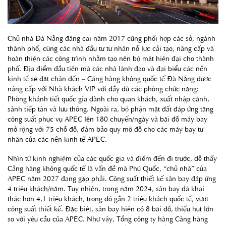
Chủ nhà Đà Nẵng đăng cai năm 2017 cũng phối hợp các sở, ngành
thành phố, cùng các nhà đầu tư tư nhân nỗ lực cải tạo, nâng cấp và
hoàn thiện các công trình nhằm tạo nên bộ mặt hiện đại cho thành
phố. Địa điểm đầu tiên mà các nhà lãnh đạo và đại biểu các nền
kinh tế sẽ đặt chân đến – Cảng hàng không quốc tế Đà Nẵng được
nâng cấp với Nhà khách VIP với đầy đủ các phòng chức năng:
Phòng khánh tiết quốc gia dành cho quan khách, xuất nhập cảnh,
sảnh tiếp tân và lưu thông. Ngoài ra, bộ phận mặt đất đáp ứng tăng
công suất phục vụ APEC lên 180 chuyến/ngày và bãi đỗ máy bay
mở rộng với 75 chỗ đỗ, đảm bảo quy mô đỗ cho các máy bay tư
nhân của các nền kinh tế APEC.
Nhìn từ kinh nghiệm của các quốc gia và điểm đến đi trước, dễ thấy
Cảng hàng không quốc tế là vấn đề mà Phú Quốc, “chủ nhà” của
APEC năm 2027 đang gặp phải. Công suất thiết kế sân bay đáp ứng
4 triệu khách/năm. Tuy nhiên, trong năm 2024, sân bay đã khai
thác hơn 4,1 triệu khách, trong đó gần 2 triệu khách quốc tế, vượt
công suất thiết kế. Đặc biệt, sân bay hiện có 8 bãi đỗ, thiếu hụt lớn
so với yêu cầu của APEC. Như vậy, Tổng công ty hàng Cảng hàng