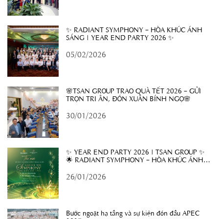
✨ RADIANT SYMPHONY – HÒA KHÚC ÁNH
SÁNG | YEAR END PARTY 2026 ✨
05/02/2026
🌸TSAN GROUP TRAO QUÀ TẾT 2026 – GỬI
TRỌN TRI ÂN, ĐÓN XUÂN BÍNH NGỌ🌸
30/01/2026
✨ YEAR END PARTY 2026 | TSAN GROUP ✨
🌟 RADIANT SYMPHONY – HÒA KHÚC ÁNH
SÁNG 🌟
26/01/2026
Bước ngoặt hạ tầng và sự kiện đón đầu APEC