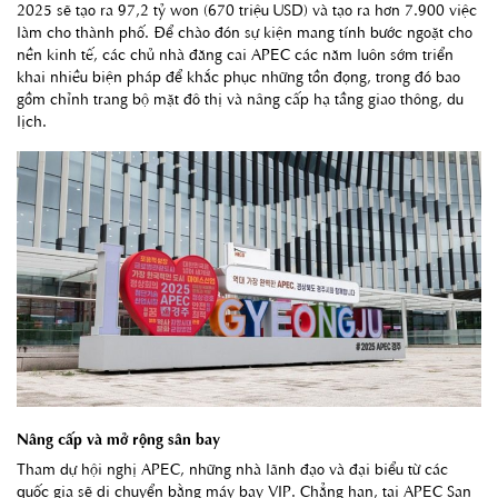
2025 sẽ tạo ra 97,2 tỷ won (670 triệu USD) và tạo ra hơn 7.900 việc
làm cho thành phố. Để chào đón sự kiện mang tính bước ngoặt cho
nền kinh tế, các chủ nhà đăng cai APEC các năm luôn sớm triển
khai nhiều biện pháp để khắc phục những tồn đọng, trong đó bao
gồm chỉnh trang bộ mặt đô thị và nâng cấp hạ tầng giao thông, du
lịch.
Nâng cấp và mở rộng sân bay
Tham dự hội nghị APEC, những nhà lãnh đạo và đại biểu từ các
quốc gia sẽ di chuyển bằng máy bay VIP. Chẳng hạn, tại APEC San