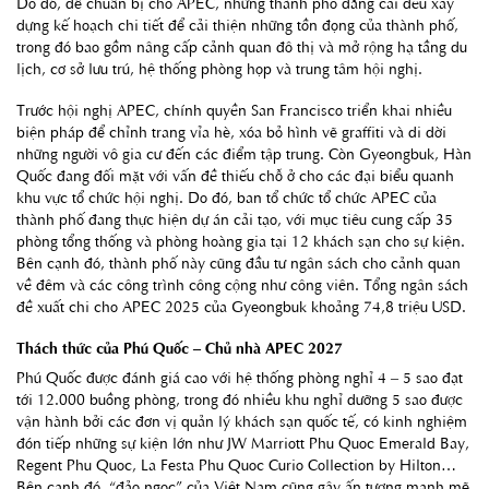
Do đó, để chuẩn bị cho APEC, những thành phố đăng cai đều xây
dựng kế hoạch chi tiết để cải thiện những tồn đọng của thành phố,
trong đó bao gồm nâng cấp cảnh quan đô thị và mở rộng hạ tầng du
lịch, cơ sở lưu trú, hệ thống phòng họp và trung tâm hội nghị.
Trước hội nghị APEC, chính quyền San Francisco triển khai nhiều
biện pháp để chỉnh trang vỉa hè, xóa bỏ hình vẽ graffiti và di dời
những người vô gia cư đến các điểm tập trung. Còn Gyeongbuk, Hàn
Quốc đang đối mặt với vấn đề thiếu chỗ ở cho các đại biểu quanh
khu vực tổ chức hội nghị. Do đó, ban tổ chức tổ chức APEC của
thành phố đang thực hiện dự án cải tạo, với mục tiêu cung cấp 35
phòng tổng thống và phòng hoàng gia tại 12 khách sạn cho sự kiện.
Bên cạnh đó, thành phố này cũng đầu tư ngân sách cho cảnh quan
về đêm và các công trình công cộng như công viên. Tổng ngân sách
đề xuất chi cho APEC 2025 của Gyeongbuk khoảng 74,8 triệu USD.
Thách thức của Phú Quốc – Chủ nhà APEC 2027
Phú Quốc được đánh giá cao với hệ thống phòng nghỉ 4 – 5 sao đạt
tới 12.000 buồng phòng, trong đó nhiều khu nghỉ dưỡng 5 sao được
vận hành bởi các đơn vị quản lý khách sạn quốc tế, có kinh nghiệm
đón tiếp những sự kiện lớn như JW Marriott Phu Quoc Emerald Bay,
Regent Phu Quoc, La Festa Phu Quoc Curio Collection by Hilton…
Bên cạnh đó, “đảo ngọc” của Việt Nam cũng gây ấn tượng mạnh mẽ