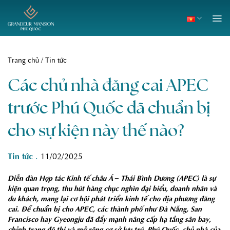
Skip
to
content
Trang chủ
/
Tin tức
Các chủ nhà đăng cai APEC
trước Phú Quốc đã chuẩn bị
cho sự kiện này thế nào?
Tin tức
.
11/02/2025
Diễn đàn Hợp tác Kinh tế châu Á – Thái Bình Dương (APEC) là sự
kiện quan trọng, thu hút hàng chục nghìn đại biểu, doanh nhân và
du khách, mang lại cơ hội phát triển kinh tế cho địa phương đăng
cai. Để chuẩn bị cho APEC, các thành phố như Đà Nẵng, San
Francisco hay Gyeongju đã đẩy mạnh nâng cấp hạ tầng sân bay,
chỉnh trang đô thị và mở rộng cơ sở lưu trú. Phú Quốc, chủ nhà của