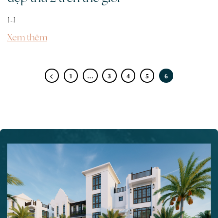
[...]
Xem thêm
1
…
3
4
5
6