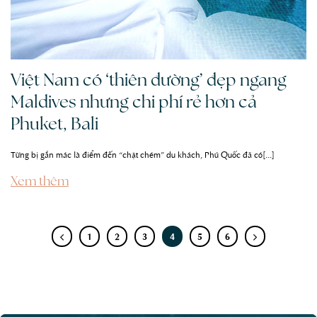
Việt Nam có ‘thiên đường’ đẹp ngang
Maldives nhưng chi phí rẻ hơn cả
Phuket, Bali
Từng bị gắn mác là điểm đến “chặt chém” du khách, Phú Quốc đã có[...]
Xem thêm
1
2
3
4
5
6