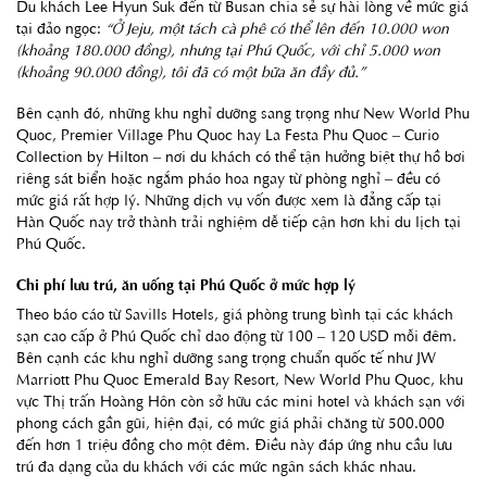
Du khách Lee Hyun Suk đến từ Busan chia sẻ sự hài lòng về mức giá
tại đảo ngọc:
“Ở Jeju, một tách cà phê có thể lên đến 10.000 won
(khoảng 180.000 đồng), nhưng tại Phú Quốc, với chỉ 5.000 won
(khoảng 90.000 đồng), tôi đã có một bữa ăn đầy đủ.”
Bên cạnh đó, những khu nghỉ dưỡng sang trọng như New World Phu
Quoc, Premier Village Phu Quoc hay La Festa Phu Quoc – Curio
Collection by Hilton – nơi du khách có thể tận hưởng biệt thự hồ bơi
riêng sát biển hoặc ngắm pháo hoa ngay từ phòng nghỉ – đều có
mức giá rất hợp lý. Những dịch vụ vốn được xem là đẳng cấp tại
Hàn Quốc nay trở thành trải nghiệm dễ tiếp cận hơn khi du lịch tại
Phú Quốc.
Chi phí lưu trú, ăn uống tại Phú Quốc ở mức hợp lý
Theo báo cáo từ Savills Hotels, giá phòng trung bình tại các khách
sạn cao cấp ở Phú Quốc chỉ dao động từ 100 – 120 USD mỗi đêm.
Bên cạnh các khu nghỉ dưỡng sang trọng chuẩn quốc tế như JW
Marriott Phu Quoc Emerald Bay Resort, New World Phu Quoc, khu
vực Thị trấn Hoàng Hôn còn sở hữu các mini hotel và khách sạn với
phong cách gần gũi, hiện đại, có mức giá phải chăng từ 500.000
đến hơn 1 triệu đồng cho một đêm. Điều này đáp ứng nhu cầu lưu
trú đa dạng của du khách với các mức ngân sách khác nhau.