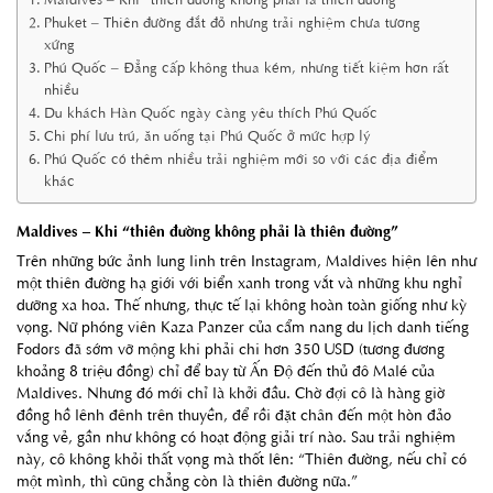
Phuket – Thiên đường đắt đỏ nhưng trải nghiệm chưa tương
xứng
Phú Quốc – Đẳng cấp không thua kém, nhưng tiết kiệm hơn rất
nhiều
Du khách Hàn Quốc ngày càng yêu thích Phú Quốc
Chi phí lưu trú, ăn uống tại Phú Quốc ở mức hợp lý
Phú Quốc có thêm nhiều trải nghiệm mới so với các địa điểm
khác
Maldives – Khi “thiên đường không phải là thiên đường”
Trên những bức ảnh lung linh trên Instagram, Maldives hiện lên như
một thiên đường hạ giới với biển xanh trong vắt và những khu nghỉ
dưỡng xa hoa. Thế nhưng, thực tế lại không hoàn toàn giống như kỳ
vọng. Nữ phóng viên Kaza Panzer của cẩm nang du lịch danh tiếng
Fodors đã sớm vỡ mộng khi phải chi hơn 350 USD (tương đương
khoảng 8 triệu đồng) chỉ để bay từ Ấn Độ đến thủ đô Malé của
Maldives. Nhưng đó mới chỉ là khởi đầu. Chờ đợi cô là hàng giờ
đồng hồ lênh đênh trên thuyền, để rồi đặt chân đến một hòn đảo
vắng vẻ, gần như không có hoạt động giải trí nào. Sau trải nghiệm
này, cô không khỏi thất vọng mà thốt lên: “Thiên đường, nếu chỉ có
một mình, thì cũng chẳng còn là thiên đường nữa.”