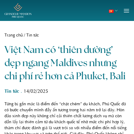
Skip
to
content
Trang chủ
/
Tin tức
Việt Nam có ‘thiên đường’
đẹp ngang Maldives nhưng
chi phí rẻ hơn cả Phuket, Bali
Tin tức
.
14/02/2025
Từng bị gắn mác là điểm đến “chặt chém” du khách, Phú Quốc đã
có bước chuyển mình đầy ấn tượng trong hai năm trở lại đây. Hòn
đảo xinh đẹp này không chỉ cải thiện chất lượng dịch vụ mà còn
dần lấy lại thiện cảm từ du khách quốc tế nhờ mức chi phí hợp lý,
thậm chí được đánh giá là vượt trội so với nhiều điểm đến nổi tiếng
khác trong khu vực và trên thế giới. Giờ đây, Phú Quốc không chỉ