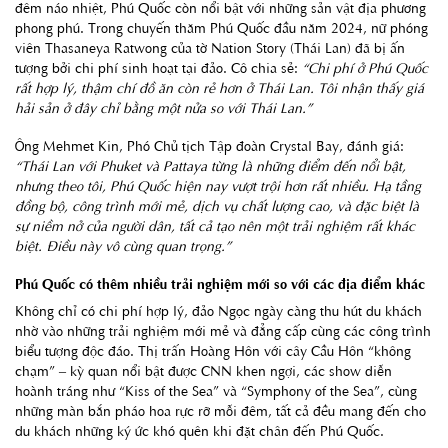
đêm náo nhiệt, Phú Quốc còn nổi bật với những sản vật địa phương
phong phú. Trong chuyến thăm Phú Quốc đầu năm 2024, nữ phóng
viên Thasaneya Ratwong của tờ Nation Story (Thái Lan) đã bị ấn
tượng bởi chi phí sinh hoạt tại đảo. Cô chia sẻ:
“Chi phí ở Phú Quốc
rất hợp lý, thậm chí đồ ăn còn rẻ hơn ở Thái Lan. Tôi nhận thấy giá
hải sản ở đây chỉ bằng một nửa so với Thái Lan.”
Ông Mehmet Kin, Phó Chủ tịch Tập đoàn Crystal Bay, đánh giá:
“Thái Lan với Phuket và Pattaya từng là những điểm đến nổi bật,
nhưng theo tôi, Phú Quốc hiện nay vượt trội hơn rất nhiều. Hạ tầng
đồng bộ, công trình mới mẻ, dịch vụ chất lượng cao, và đặc biệt là
sự niềm nở của người dân, tất cả tạo nên một trải nghiệm rất khác
biệt. Điều này vô cùng quan trọng.”
Phú Quốc có thêm nhiều trải nghiệm mới so với các địa điểm khác
Không chỉ có chi phí hợp lý, đảo Ngọc ngày càng thu hút du khách
nhờ vào những trải nghiệm mới mẻ và đẳng cấp cùng các công trình
biểu tượng độc đáo. Thị trấn Hoàng Hôn với cây Cầu Hôn “không
chạm” – kỳ quan nổi bật được CNN khen ngợi, các show diễn
hoành tráng như “Kiss of the Sea” và “Symphony of the Sea”, cùng
những màn bắn pháo hoa rực rỡ mỗi đêm, tất cả đều mang đến cho
du khách những ký ức khó quên khi đặt chân đến Phú Quốc.