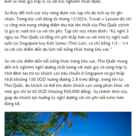
biệt về mức giá hợp lý so với trải nghiệm nhận được.
Sự thay đổi tích cực này cũng được các tạp chí du lịch uy tín ghi
nhận. Trong bài viết đăng tải tháng 12/2024, Travel + Leisure đã chỉ
ra rằng một trong những điểm thu hút lớn nhất của Phú Quốc chính
là giá trị vượt trội so với chi phí. Tạp chí này nhận định: “Kỳ nghỉ 3
ngày tại Phú Quốc có tổng chi phí thấp hơn so với một kỳ nghỉ cuối
tuần tại Singapore hay Koh Samui (Thái Lan), và chỉ bằng 1/3 – 1/4
so với các điểm đến du lịch nổi tiếng khác trong khu vực.”
So với các điểm đến nổi tiếng khác trong khu vực, Phú Quốc mang
đến trải nghiệm nghỉ dưỡng chất lượng với mức giá vô cùng hợp lý.
Một đêm lưu trú tại khách sạn tiêu chuẩn ở Singapore có giá thấp
nhất khoảng 150 SGD (tương đương 2,8 triệu đồng), trong khi tại
Phú Quốc, du khách có thể tìm được khách sạn cùng phân khúc với
mức giá chỉ từ 50 SGD (khoảng 950.000 đồng). Sự chênh lệch này
giúp du khách tận hưởng kỳ nghỉ dưỡng với chi phí tiết kiệm hơn
đáng kể.