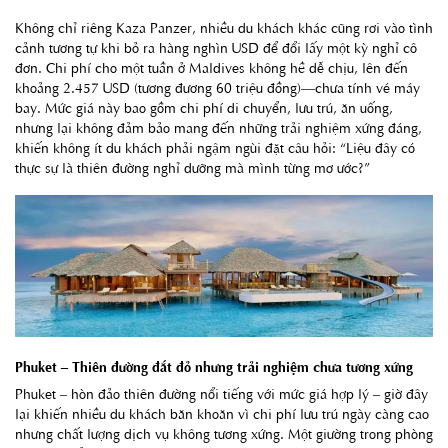
Không chỉ riêng Kaza Panzer, nhiều du khách khác cũng rơi vào tình
cảnh tương tự khi bỏ ra hàng nghìn USD để đổi lấy một kỳ nghỉ cô
đơn. Chi phí cho một tuần ở Maldives không hề dễ chịu, lên đến
khoảng 2.457 USD (tương đương 60 triệu đồng)—chưa tính vé máy
bay. Mức giá này bao gồm chi phí di chuyển, lưu trú, ăn uống,
nhưng lại không đảm bảo mang đến những trải nghiệm xứng đáng,
khiến không ít du khách phải ngậm ngùi đặt câu hỏi: “Liệu đây có
thực sự là thiên đường nghỉ dưỡng mà mình từng mơ ước?”
Phuket – Thiên đường đắt đỏ nhưng trải nghiệm chưa tương xứng
Phuket – hòn đảo thiên đường nổi tiếng với mức giá hợp lý – giờ đây
lại khiến nhiều du khách băn khoăn vì chi phí lưu trú ngày càng cao
nhưng chất lượng dịch vụ không tương xứng. Một giường trong phòng