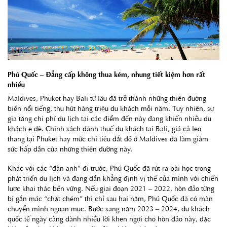
Phú Quốc – Đẳng cấp không thua kém, nhưng tiết kiệm hơn rất
nhiều
Maldives, Phuket hay Bali từ lâu đã trở thành những thiên đường
biển nổi tiếng, thu hút hàng triệu du khách mỗi năm. Tuy nhiên, sự
gia tăng chi phí du lịch tại các điểm đến này đang khiến nhiều du
khách e dè. Chính sách đánh thuế du khách tại Bali, giá cả leo
thang tại Phuket hay mức chi tiêu đắt đỏ ở Maldives đã làm giảm
sức hấp dẫn của những thiên đường này.
Khác với các “đàn anh” đi trước, Phú Quốc đã rút ra bài học trong
phát triển du lịch và đang dần khẳng định vị thế của mình với chiến
lược khai thác bền vững. Nếu giai đoạn 2021 – 2022, hòn đảo từng
bị gắn mác “chặt chém” thì chỉ sau hai năm, Phú Quốc đã có màn
chuyển mình ngoạn mục. Bước sang năm 2023 – 2024, du khách
quốc tế ngày càng dành nhiều lời khen ngợi cho hòn đảo này, đặc