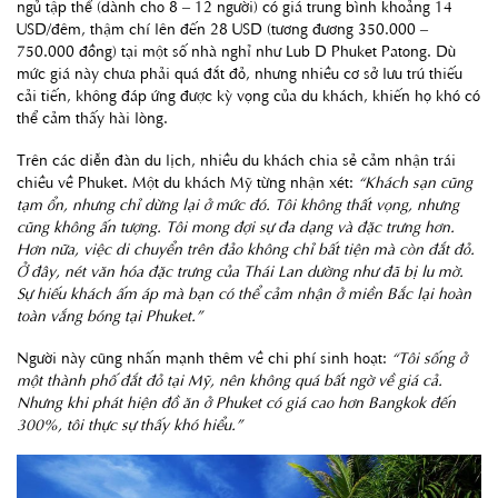
ngủ tập thể (dành cho 8 – 12 người) có giá trung bình khoảng 14
USD/đêm, thậm chí lên đến 28 USD (tương đương 350.000 –
750.000 đồng) tại một số nhà nghỉ như Lub D Phuket Patong. Dù
mức giá này chưa phải quá đắt đỏ, nhưng nhiều cơ sở lưu trú thiếu
cải tiến, không đáp ứng được kỳ vọng của du khách, khiến họ khó có
thể cảm thấy hài lòng.
Trên các diễn đàn du lịch, nhiều du khách chia sẻ cảm nhận trái
chiều về Phuket. Một du khách Mỹ từng nhận xét:
“Khách sạn cũng
tạm ổn, nhưng chỉ dừng lại ở mức đó. Tôi không thất vọng, nhưng
cũng không ấn tượng. Tôi mong đợi sự đa dạng và đặc trưng hơn.
Hơn nữa, việc di chuyển trên đảo không chỉ bất tiện mà còn đắt đỏ.
Ở đây, nét văn hóa đặc trưng của Thái Lan dường như đã bị lu mờ.
Sự hiếu khách ấm áp mà bạn có thể cảm nhận ở miền Bắc lại hoàn
toàn vắng bóng tại Phuket.”
Người này cũng nhấn mạnh thêm về chi phí sinh hoạt:
“Tôi sống ở
một thành phố đắt đỏ tại Mỹ, nên không quá bất ngờ về giá cả.
Nhưng khi phát hiện đồ ăn ở Phuket có giá cao hơn Bangkok đến
300%, tôi thực sự thấy khó hiểu.”