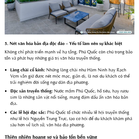
5. Nét văn hóa bản địa độc đáo – Yếu tố làm nên sự khác biệt
Không chỉ phát triển mạnh về hạ tầng, Phú Quốc còn chú trọng bảo
tồn và phát huy những giá trị văn hóa truyền thống.
Làng chài cổ kính:
Những làng chài như Hàm Ninh hay Rạch
Vẹm vẫn giữ được nét mộc mạc, giản dị, là nơi du khách có thể
trải nghiệm đời sống ngư dân địa phương.
Đặc sản truyền thống:
Nước mắm Phú Quốc, hồ tiêu, hay rượu
sim là những sản vật nổi tiếng, mang đậm dấu ấn văn hóa bản
địa.
Các lễ hội đặc sắc:
Phú Quốc tổ chức nhiều lễ hội truyền thống
như lễ hội Nguyễn Trung Trực, tạo cơ hội để du khách khám phá
sâu hơn về lịch sử, văn hóa địa phương.
Thiên nhiên hoang sơ và bảo tồn bền vững