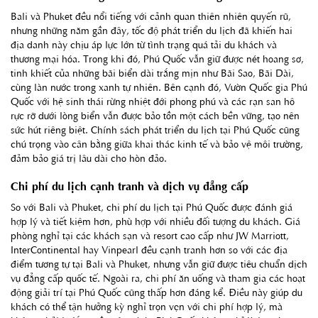
Bali và Phuket đều nổi tiếng với cảnh quan thiên nhiên quyến rũ,
nhưng những năm gần đây, tốc độ phát triển du lịch đã khiến hai
địa danh này chịu áp lực lớn từ tình trạng quá tải du khách và
thương mại hóa. Trong khi đó, Phú Quốc vẫn giữ được nét hoang sơ,
tinh khiết của những bãi biển dài trắng mịn như Bãi Sao, Bãi Dài,
cùng làn nước trong xanh tự nhiên. Bên cạnh đó, Vườn Quốc gia Phú
Quốc với hệ sinh thái rừng nhiệt đới phong phú và các rạn san hô
rực rỡ dưới lòng biển vẫn được bảo tồn một cách bền vững, tạo nên
sức hút riêng biệt. Chính sách phát triển du lịch tại Phú Quốc cũng
chú trọng vào cân bằng giữa khai thác kinh tế và bảo vệ môi trường,
đảm bảo giá trị lâu dài cho hòn đảo.
Chi phí du lịch cạnh tranh và dịch vụ đẳng cấp
So với Bali và Phuket, chi phí du lịch tại Phú Quốc được đánh giá
hợp lý và tiết kiệm hơn, phù hợp với nhiều đối tượng du khách. Giá
phòng nghỉ tại các khách sạn và resort cao cấp như JW Marriott,
InterContinental hay Vinpearl đều cạnh tranh hơn so với các địa
điểm tương tự tại Bali và Phuket, nhưng vẫn giữ được tiêu chuẩn dịch
vụ đẳng cấp quốc tế. Ngoài ra, chi phí ăn uống và tham gia các hoạt
động giải trí tại Phú Quốc cũng thấp hơn đáng kể. Điều này giúp du
khách có thể tận hưởng kỳ nghỉ trọn vẹn với chi phí hợp lý, mà