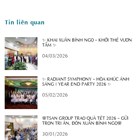
Tin liên quan
✨ KHAI XUÂN BÍNH NGỌ – KHỞI THẾ VƯƠN
TẦM ✨
04/03/2026
✨ RADIANT SYMPHONY – HÒA KHÚC ÁNH
SÁNG | YEAR END PARTY 2026 ✨
05/02/2026
🌸TSAN GROUP TRAO QUÀ TẾT 2026 – GỬI
TRỌN TRI ÂN, ĐÓN XUÂN BÍNH NGỌ🌸
30/01/2026