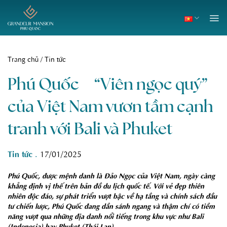
Skip
to
content
Trang chủ
/
Tin tức
Phú Quốc – “Viên ngọc quý”
của Việt Nam vươn tầm cạnh
tranh với Bali và Phuket
Tin tức
.
17/01/2025
Phú Quốc, được mệnh danh là Đảo Ngọc của Việt Nam, ngày càng
khẳng định vị thế trên bản đồ du lịch quốc tế. Với vẻ đẹp thiên
nhiên độc đáo, sự phát triển vượt bậc về hạ tầng và chính sách đầu
tư chiến lược, Phú Quốc đang dần sánh ngang và thậm chí có tiềm
năng vượt qua những địa danh nổi tiếng trong khu vực như Bali
(Indonesia) hay Phuket (Thái Lan).