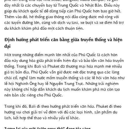
đây nhất là các chuyến bay từ Trung Quốc và Nhật Bản. Điều này
giúp du khách quốc tế dễ dàng tiếp cận Phú Quốc hơn bao giờ hết.
Thêm vào đó, hệ thống giao thông nội đảo cũng được mở rộng với
các tuyến đường lớn, cùng với dịch vụ taxi, xe buýt và xe điện hỗ trợ
du khách khám phá đảo một cách thuận tiện.
Định hướng phát triển cân bằng giữa truyền thống và hiện
đại
Một trong những điểm mạnh lớn nhất của Phú Quốc là cách hòn
đảo này dung hòa giữa phát triển hiện đại và bảo tồn văn hóa truyền
thống. Trong khi Bali và Phuket đã thương mại hóa mạnh mẽ nhiều
giá trị bản địa, Phú Quốc vẫn giữ được nét đặc trưng qua các làng
chài cổ, nghề làm nước mắm truyền thống và các lễ hội văn hóa như
lễ hội Nghinh Ông hay lễ Nguyễn Trung Trực. Những trải nghiệm
này không chỉ hấp dẫn khách du lịch muốn khám phá mà còn tạo
nên bản sắc riêng cho Phú Quốc.
Trong khi đó, Bali đi theo hướng phát triển văn hóa. Phuket đi theo
hướng vui chơi giải trí về đêm với đủ các loại hình, sản phẩm du
lịch, kết hợp thể thao và nhiều yếu tố khác.
Tương lai của một “viên ngọc thô” đang tỏa sáng