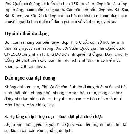
Phú Quốc có đường bờ biển dài hơn 150km với những bãi cát trắng
mịn màng, nước biển trong xanh. Các bãi tắm nổi tiếng như Bãi Sao,
Bãi Khem, và Bãi Dài không chỉ thu hút du khách mà còn được các
chuyên gia du lịch quốc tế đánh giá cao về vẻ đẹp nguyên sơ.
Hệ sinh thái đa dạng
Bên cạnh những bãi biển tuyệt đẹp, Phú Quốc còn sở hữu hệ sinh
thái rừng nguyên sinh rộng lớn, với Vườn Quốc gia Phú Quốc được
UNESCO công nhận là Khu Dự trữ sinh quyển thế giới. Đây là nơi lý
tưởng để phát triển các loại hình du lịch sinh thái, mạo hiểm và
khám phá thiên nhiên.
Đảo ngọc của đại dương
Không chỉ trên cạn, Phú Quốc còn là thiên đường dưới nước với hệ
sinh thái biển phong phú, những rạn san hô rực rỡ, cùng các hoạt
động như lặn biển, câu cá, hay tham quan các hòn đảo nhỏ như
Hòn Thơm, Hòn Móng Tay.
3. Hạ tầng du lịch hiện đại – Bước đột phá chiến lược
Một trong những yếu tố giúp Phú Quốc vươn lên mạnh mẽ chính là
sự đầu tư bài bản vào hạ tầng du lịch.