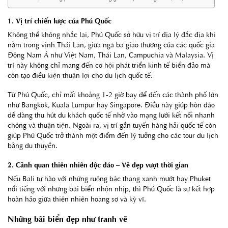
1. Vị trí chiến lược của Phú Quốc
Không thể không nhắc lại, Phú Quốc sở hữu vị trí địa lý đắc địa khi
nằm trong vịnh Thái Lan, giữa ngã ba giao thương của các quốc gia
Đông Nam Á như Việt Nam, Thái Lan, Campuchia và Malaysia. Vị
trí này không chỉ mang đến cơ hội phát triển kinh tế biển đảo mà
còn tạo điều kiện thuận lợi cho du lịch quốc tế.
Từ Phú Quốc, chỉ mất khoảng 1-2 giờ bay để đến các thành phố lớn
như Bangkok, Kuala Lumpur hay Singapore. Điều này giúp hòn đảo
dễ dàng thu hút du khách quốc tế nhờ vào mạng lưới kết nối nhanh
chóng và thuận tiện. Ngoài ra, vị trí gần tuyến hàng hải quốc tế còn
giúp Phú Quốc trở thành một điểm đến lý tưởng cho các tour du lịch
bằng du thuyền.
2. Cảnh quan thiên nhiên độc đáo – Vẻ đẹp vượt thời gian
Nếu Bali tự hào với những ruộng bậc thang xanh mướt hay Phuket
nổi tiếng với những bãi biển nhộn nhịp, thì Phú Quốc là sự kết hợp
hoàn hảo giữa thiên nhiên hoang sơ và kỳ vĩ.
Những bãi biển đẹp như tranh vẽ